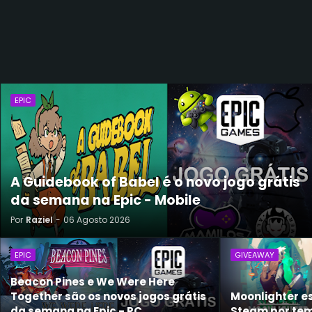
EPIC
A Guidebook of Babel é o novo jogo grátis
da semana na Epic - Mobile
Por
Raziel
-
06 Agosto 2026
EPIC
GIVEAWAY
Beacon Pines e We Were Here
Together são os novos jogos grátis
Moonlighter e
da semana na Epic - PC
Steam por tem