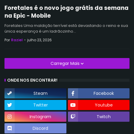
Foretales é o novo jogo grátis da semana
na Epic - Mobile
Foretales Uma maldição terrível está devastando o reino e sua
única esperança é um ladrãozinho…
Por
Raziel
-
julho 23, 2026
Carregar Mais
ONDE NOS ENCONTRAR!
Steam
Facebook
Twitter
Youtube
Instagram
Twitch
Discord